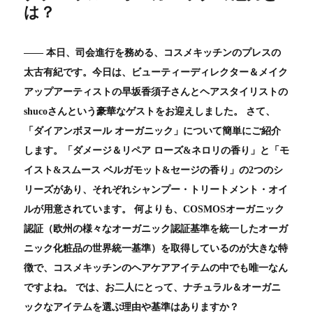
は？
―― 本日、司会進行を務める、コスメキッチンのプレスの
太古有紀です。今日は、ビューティーディレクター＆メイク
アップアーティストの早坂香須子さんとヘアスタイリストの
shucoさんという豪華なゲストをお迎えしました。 さて、
「ダイアンボヌール オーガニック」について簡単にご紹介
します。「ダメージ＆リペア ローズ&ネロリの香り」と「モ
イスト&スムース ベルガモット&セージの香り」の2つのシ
リーズがあり、それぞれシャンプー・トリートメント・オイ
ルが用意されています。 何よりも、COSMOSオーガニック
認証（欧州の様々なオーガニック認証基準を統一したオーガ
ニック化粧品の世界統一基準）を取得しているのが大きな特
徴で、コスメキッチンのヘアケアアイテムの中でも唯一なん
ですよね。 では、お二人にとって、ナチュラル＆オーガニ
ックなアイテムを選ぶ理由や基準はありますか？