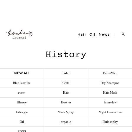
Hair
Oil
News
History
VIEW ALL
Balm
Balm/Wax
Blue Jasmine
Craft
Dry Shampoo
event
Hair
Hair Mask
History
How to
Interview
Lifestyle
Mask Spray
Night Dream Tea
Oil
organic
Philosophy
SDGS